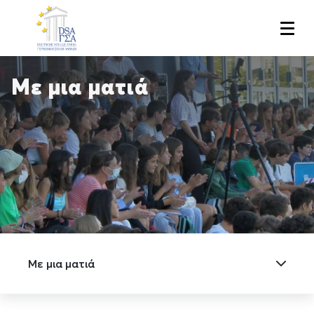
Skip
to
main
content
Με μια ματιά
Με μια ματιά