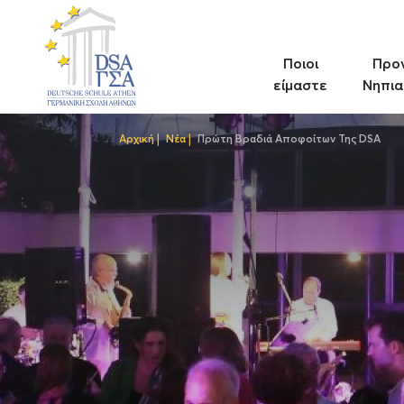
Skip
to
main
Ποιοι
Προ
content
είμαστε
Νηπια
Αρχική
Νέα
Πρώτη Βραδιά Αποφοίτων Της DSA
Breadcrumb