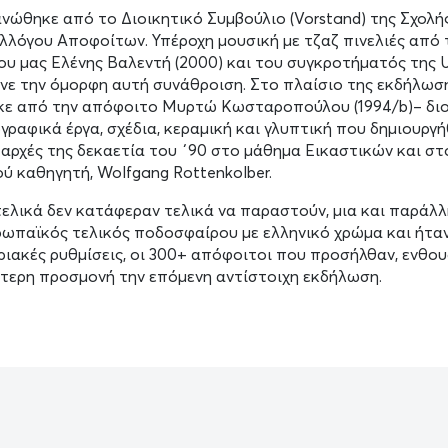
νώθηκε από το Διοικητικό Συμβούλιο (Vorstand) της Σχολής
λλόγου Αποφοίτων. Υπέροχη μουσική με τζαζ πινελιές από 
υ μας Ελένης Βαλεντή (2000) και του συγκροτήματός της 
ωνε την όμορφη αυτή συνάθροιση. Στο πλαίσιο της εκδήλωσ
κε από την απόφοιτο Μυρτώ Κωσταροπούλου (1994/b)– δι
γραφικά έργα, σχέδια, κεραμική και γλυπτική που δημιουργ
ς αρχές της δεκαετία του ΄90 στο μάθημα Εικαστικών και σ
ύ καθηγητή, Wolfgang Rottenkolber.
τελικά δεν κατάφεραν τελικά να παραστούν, μια και παράλ
ωπαϊκός τελικός ποδοσφαίρου με ελληνικό χρώμα και ήταν 
ιακές ρυθμίσεις, οι 300+ απόφοιτοι που προσήλθαν, ενθο
αίτερη προσμονή την επόμενη αντίστοιχη εκδήλωση.