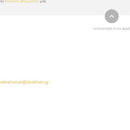
την
πολιτική απορρήτου
μας.
επιστροφή στην αρχή
sekretariat@dsathen.gr