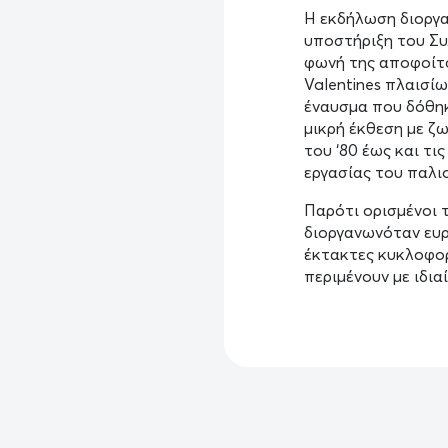
Η εκδήλωση διοργα
υποστήριξη του Συ
φωνή της αποφοίτο
Valentines πλαισί
έναυσμα που δόθη
μικρή έκθεση με ζω
του ‘80 έως και τι
εργασίας του παλιο
Παρότι ορισμένοι 
διοργανωνόταν ευρ
έκτακτες κυκλοφορ
περιμένουν με ιδι