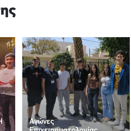
σης
H
Αγώνες
Επιχειρηματολογίας