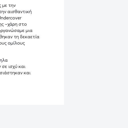
 με την
την αισθαντική
Undercover
ης –χάρη στο
οργανώσαμε μια
ήθηκαν τη δεκαετία
τους ομίλους
ληλα
σε ισχύ και
υσιάστηκαν και