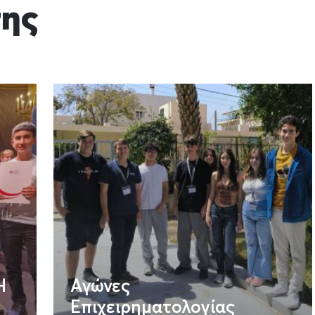
σης
H
Αγώνες
Επιχειρηματολογίας