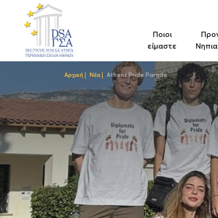
Skip
to
main
Ποιοι
Προ
content
είμαστε
Νηπια
Αρχική
Νέα
Athens Pride Parade
Breadcrumb