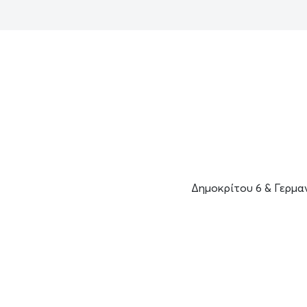
Δημοκρίτου 6 & Γερμα
Επικοινωνία
Προστασία προσωπικών δεδομένων
Πο