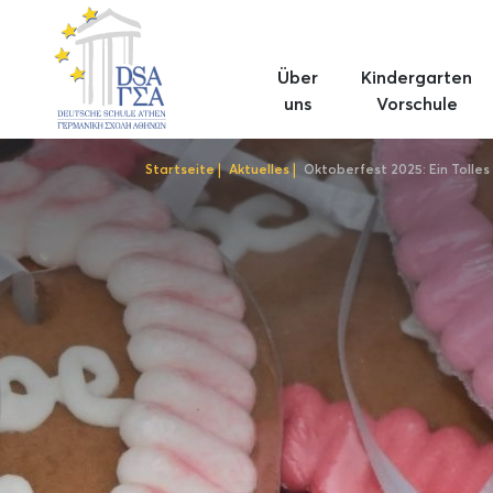
Skip
to
main
Über
Kindergarten
content
uns
Vorschule
Startseite
Aktuelles
Oktoberfest 2025: Ein Tolles
Breadcrumb