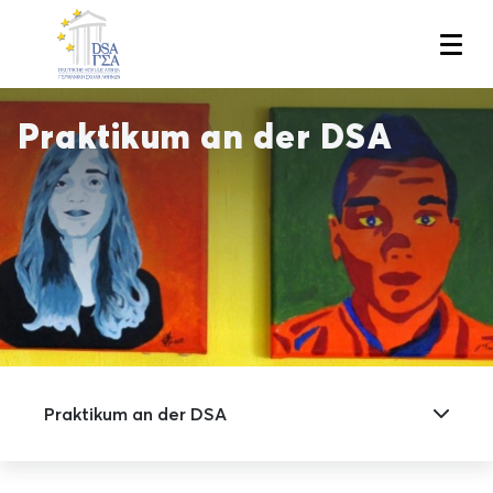
Skip
to
main
content
Praktikum an der DSA
Praktikum an der DSA