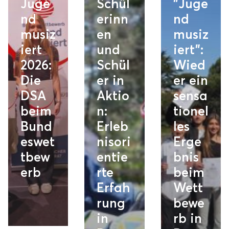
Juge
Schül
"Juge
nd
erinn
nd
musiz
en
musiz
iert
und
iert":
2026:
Schül
Wied
Die
er in
er ein
DSA
Aktio
sensa
beim
n:
tionel
Bund
Erleb
les
eswet
nisori
Erge
tbew
entie
bnis
erb
rte
beim
Erfah
Wett
rung
bewe
in
rb in