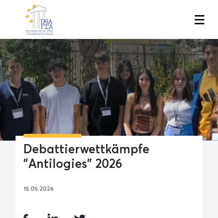
Skip
to
main
content
Debattierwettkämpfe
"Antilogies" 2026
15.05.2026