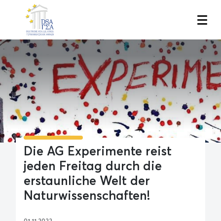
Skip
to
main
content
Die AG Experimente reist
jeden Freitag durch die
erstaunliche Welt der
Naturwissenschaften!
01.11.2022