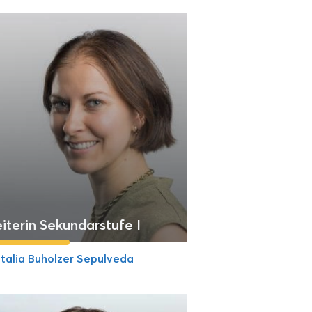
iterin Sekundarstufe I
talia Buholzer Sepulveda