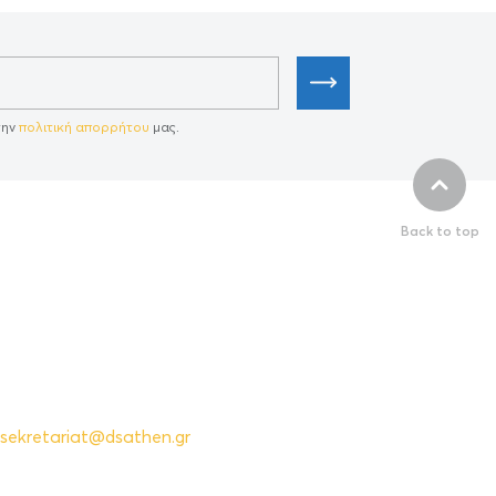
την
πολιτική απορρήτου
μας.
Back to top
sekretariat@dsathen.gr