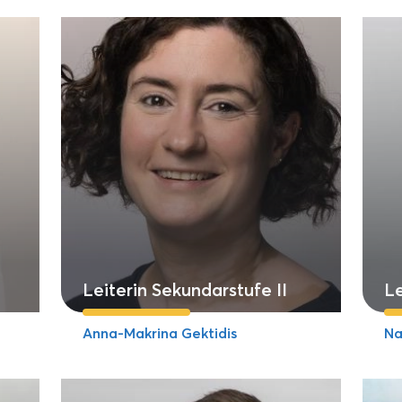
Leiterin Sekundarstufe II
Le
Anna-Makrina Gektidis
Na