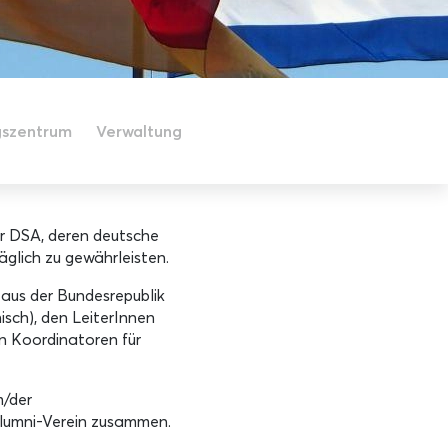
gszentrum
Verwaltung
der DSA, deren deutsche
glich zu gewährleisten.
 aus der Bundesrepublik
isch), den LeiterInnen
en Koordinatoren für
m/der
 Alumni-Verein zusammen.