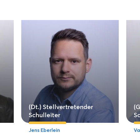
(Dt.) Stellvertretender
(G
Schulleiter
Sc
Jens Eberlein
Va