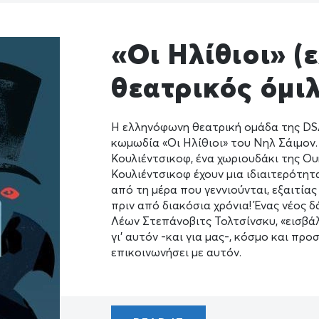
«Οι Ηλίθιοι» 
θεατρικός όμιλ
H ελληνόφωνη θεατρική ομάδα της DS
κωμωδία «Οι Ηλίθιοι» του Νηλ Σάιμον.
Κουλιέντσικοφ, ένα χωριουδάκι της Ου
Κουλιέντσικοφ έχουν μια ιδιαιτερότητα
από τη μέρα που γεννιούνται, εξαιτία
πριν από διακόσια χρόνια! Ένας νέος 
Λέων Στεπάνοβιτς Τολτσίνσκυ, «εισβά
γι’ αυτόν -και για μας-, κόσμο και π
επικοινωνήσει με αυτόν.