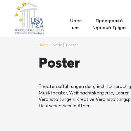
Skip
to
main
Über
Προνηπιακό
content
uns
Νηπιακό Τμήμα
Home
Node
Poster
Breadcrumb
Poster
Theateraufführungen der griechischsprachi
Musiktheater, Weihnachtskonzerte, Lehrer-
Veranstaltungen. Kreative Veranstaltungsp
Deutschen Schule Athen!